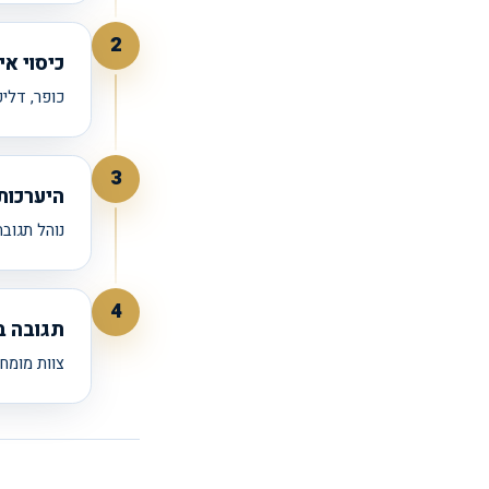
2
כיסוי אי
כופר, דלי
3
היערכות
נוהל תגובת א
4
תגובה ב
צוות מומחי