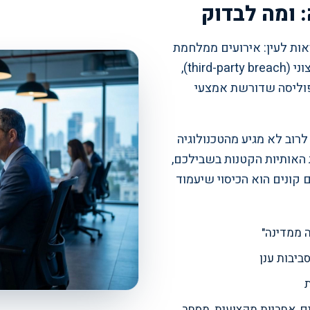
 ומה לבדוק
ות לעין: אירועים ממלחמת
סייבר בין מדינות, נזק שנגרם מספק שירות חיצוני (third-party breach),
 פוליסה שדורשת אמצעי
ול לרוב לא מגיע מהטכנולוגיה
האותיות הקטנות בשבילכם,
קונים הוא הכיסוי שיעמוד
 ממדינה"
ביבות ענן
ים, אחריות מקצועית, מסחר