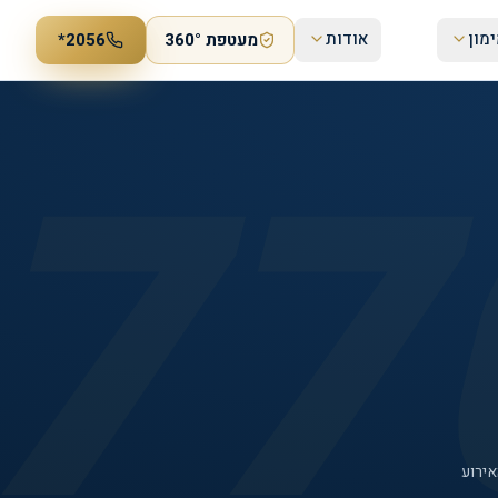
מון
אודות
מעטפת 360°
*2056
77
אירוע