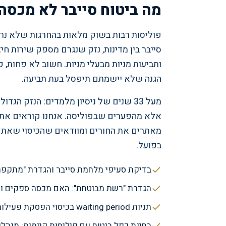
מה ביטוח סייבר לא מכסה:
פוליסות רבות בשוק מלאות בהחרגות שלא נרא
ותביעות מניות מבעלי מניות. חשוב לא פחות,
הגנה שלא יישמתם תיפסל בעת תביעה.
מעל 33 שנים של ניסיון מלמדים: הנזק הגד
אלא מהפערים שבפוליסה. אנחנו קוראים את 
מאתרים את החורים ומוודאים שהכיסוי שאתם 
בפועל.
בדיקת סעיפי מלחמת סייבר והגדרת "מתקפה
הגדרת "רשת מבוטחת": האם מכסה ספקים וס
תניות waiting period בכיסוי הפסקת פעילות
בחינת כפל ביטוח עם פוליסות קיימות: מנהל