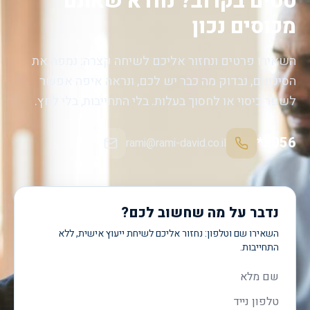
טסים בקרוב? נוודא שאתם
מכוסים נכון
השאירו פרטים ונחזור אליכם לשיחה קצרה: נמפה את
הסיכונים, נבדוק מה כבר יש לכם, ונראה איפה אפשר
לשפר כיסוי או לחסוך בעלות. בלי התחייבות, בלי לחץ.
*2056
rami@rami-david.co.il
נדבר על מה שחשוב לכם?
השאירו שם וטלפון: נחזור אליכם לשיחת ייעוץ אישית, ללא
התחייבות.
שם מלא
טלפון