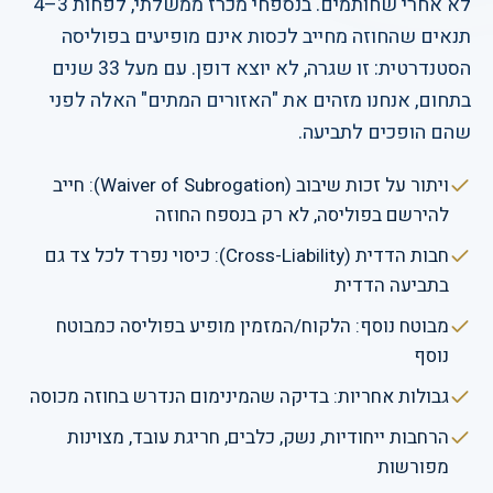
לא אחרי שחותמים. בנספחי מכרז ממשלתי, לפחות 3–4
תנאים שהחוזה מחייב לכסות אינם מופיעים בפוליסה
הסטנדרטית: זו שגרה, לא יוצא דופן. עם מעל 33 שנים
בתחום, אנחנו מזהים את "האזורים המתים" האלה לפני
שהם הופכים לתביעה.
ויתור על זכות שיבוב (Waiver of Subrogation): חייב
להירשם בפוליסה, לא רק בנספח החוזה
חבות הדדית (Cross-Liability): כיסוי נפרד לכל צד גם
בתביעה הדדית
מבוטח נוסף: הלקוח/המזמין מופיע בפוליסה כמבוטח
נוסף
גבולות אחריות: בדיקה שהמינימום הנדרש בחוזה מכוסה
הרחבות ייחודיות, נשק, כלבים, חריגת עובד, מצוינות
מפורשות