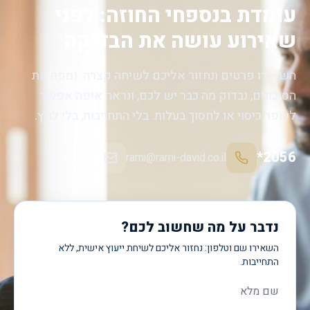
עומדת בנספחי החוזה: לפני
שאירוע עושה את הבדיקה
השאירו פרטים ונחזור אליכם לשיחה קצרה: נמפה את
הסיכונים, נבדוק מה כבר יש לכם, ונראה איפה אפשר
לשפר כיסוי או לחסוך בעלות. בלי התחייבות, בלי לחץ.
*2056
rami@rami-david.co.il
נדבר על מה שחשוב לכם?
השאירו שם וטלפון: נחזור אליכם לשיחת ייעוץ אישית, ללא
התחייבות.
שם מלא