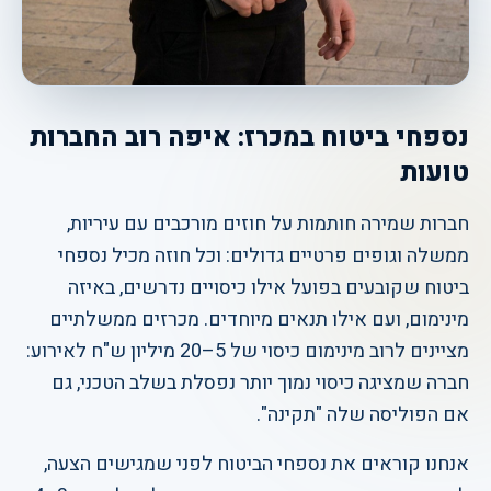
נספחי ביטוח במכרז: איפה רוב החברות
טועות
חברות שמירה חותמות על חוזים מורכבים עם עיריות,
ממשלה וגופים פרטיים גדולים: וכל חוזה מכיל נספחי
ביטוח שקובעים בפועל אילו כיסויים נדרשים, באיזה
מינימום, ועם אילו תנאים מיוחדים. מכרזים ממשלתיים
מציינים לרוב מינימום כיסוי של 5–20 מיליון ש"ח לאירוע:
חברה שמציגה כיסוי נמוך יותר נפסלת בשלב הטכני, גם
אם הפוליסה שלה "תקינה".
אנחנו קוראים את נספחי הביטוח לפני שמגישים הצעה,