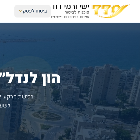
ביטוח לעסק
0
הון לנדל״
רכישת קרקע, ליו
לשעב