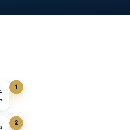
₪
1
ב
שי
2
מ