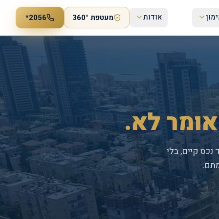
מון
אודות
מעטפת 360°
*2056
ומר לא.
 נכס קיים, בלי
תם.