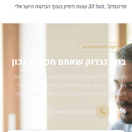
ופיננסים", מעל 33 שנות ניסיון בענף הביטוח הישראלי.
בדיקה ללא התחייבות
בואו נבדוק שאתם מכוסים נכון
השאירו פרטים ונחזור אליכם לשיחה קצרה: נמפה את
הסיכונים, נבדוק מה כבר יש לכם, ונראה איפה אפשר
לשפר כיסוי או לחסוך בעלות. בלי התחייבות, בלי לחץ.
*2056
rami@rami-david.co.il