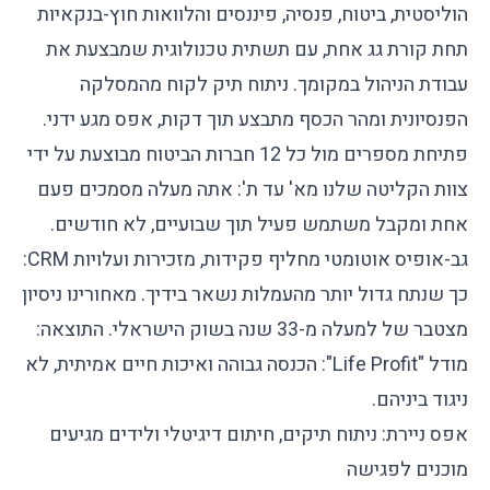
הוליסטית, ביטוח, פנסיה, פיננסים והלוואות חוץ-בנקאיות
תחת קורת גג אחת, עם תשתית טכנולוגית שמבצעת את
עבודת הניהול במקומך. ניתוח תיק לקוח מהמסלקה
הפנסיונית ומהר הכסף מתבצע תוך דקות, אפס מגע ידני.
פתיחת מספרים מול כל 12 חברות הביטוח מבוצעת על ידי
צוות הקליטה שלנו מא' עד ת': אתה מעלה מסמכים פעם
אחת ומקבל משתמש פעיל תוך שבועיים, לא חודשים.
גב-אופיס אוטומטי מחליף פקידות, מזכירות ועלויות CRM:
כך שנתח גדול יותר מהעמלות נשאר בידיך. מאחורינו ניסיון
מצטבר של למעלה מ-33 שנה בשוק הישראלי. התוצאה:
מודל "Life Profit": הכנסה גבוהה ואיכות חיים אמיתית, לא
ניגוד ביניהם.
אפס ניירת: ניתוח תיקים, חיתום דיגיטלי ולידים מגיעים
מוכנים לפגישה