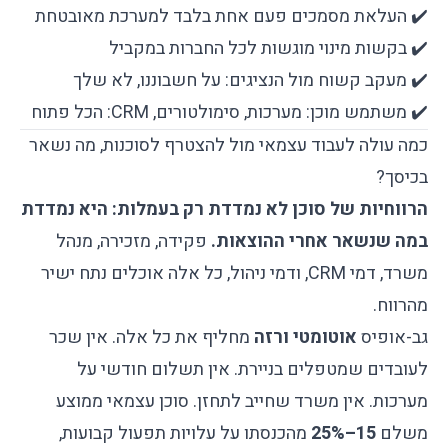
✔️ העלאת מסמכים פעם אחת בלבד למערכת מאובטחת
✔️ בקשות מינוי מוגשות לכל החברות במקביל
✔️ מעקב קשוח מול הנציגים: על חשבוננו, לא שלך
✔️ משתמש מוכן: מערכות, סימולטורים, CRM: הכל פתוח
כמה עולה לעבוד עצמאי מול להצטרף לסוכנות, מה נשאר
בכיסך?
הרווחיות של סוכן לא נמדדת רק בעמלות: היא נמדדת
במה שנשאר אחרי ההוצאות.
פקידה, מזכירה, מנהל
משרד, דמי CRM, ודמי ניהול, כל אלה אוכלים נתח ישיר
מהרווח.
גב-אופיס
אוטומטי ורזה
מחליף את כל אלה. אין שכר
לעובדים שמטפלים בניירת. אין תשלום חודשי על
מערכות. אין משרד שחייב לתחזן. סוכן עצמאי ממוצע
משלם
15–25%
מהכנסתו על עלויות תפעול קבועות,