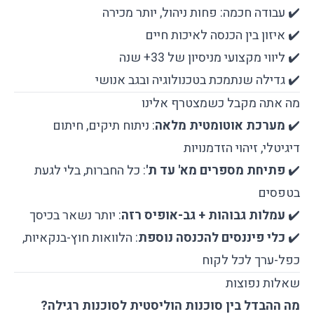
✔️ עבודה חכמה: פחות ניהול, יותר מכירה
✔️ איזון בין הכנסה לאיכות חיים
✔️ ליווי מקצועי מניסיון של 33+ שנה
✔️ גדילה שנתמכת בטכנולוגיה ובגב אנושי
מה אתה מקבל כשמצטרף אלינו
✔️
מערכת אוטומטית מלאה
: ניתוח תיקים, חיתום
דיגיטלי, זיהוי הזדמנויות
✔️
פתיחת מספרים מא' עד ת'
: כל החברות, בלי לגעת
בטפסים
✔️
עמלות גבוהות + גב-אופיס רזה
: יותר נשאר בכיסך
✔️
כלי פיננסים להכנסה נוספת
:
הלוואות חוץ-בנקאיות
,
כפל-ערך לכל לקוח
שאלות נפוצות
מה ההבדל בין סוכנות הוליסטית לסוכנות רגילה?