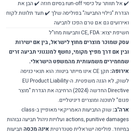
✔️ אל תוותר על כיסוי run-off בסיום חוזה ✔️ הבן את
הגדרת "גילוי התביעה" בפוליסה שלך ✔️ תעד תלונות לקוח
ואירועים גם אם טרם הפכו לתביעה
חשיפת יצוא: CE, FDA ותביעות מחו"ל
עסק שמוכר מוצרים מחוץ לישראל, בין אם ישירות
ובין אם דרך מפיץ מקומי, נחשף למנגנוני תביעה זרים
שמחמירים משמעותית מהמשפט הישראלי.
אירופה:
תקן CE אינו מייתר ביטוח: הוא תנאי כניסה
לשוק, לא הגנה משפטית. ה-EU Product Liability
Directive החדשה (2024) הרחיבה את הגדרת "מוצר
פגום" לתוכנה ומוצרים דיגיטליים.
ארה"ב:
שוק התביעות האמריקאי מאופיין ב-class
actions, punitive damages ועלויות ניהול תביעה גבוהות
במיוחד. פוליסה ישראלית סטנדרטית
אינה מכסה
תביעות