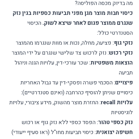
מה בדיוק מכסה הפוליסה?
כיסוי חבות מוצר מגן מפני תביעות כספיות בגין נזק
שנגרם ממוצר פגום לאחר שיצא לשוק.
הכיסוי
הסטנדרטי כולל:
נזקי גוף
: פציעה, מחלה, נכות או מוות שנגרמו מהמוצר
נזקי רכוש
: נזק לרכוש צד שלישי שנגרם על ידי המוצר
הוצאות משפטיות
: שכר עורכי-דין, עלויות הגנה וניהול
תביעה
פיצויים
: הסכמי פשרה ופסקי-דין עד גבול האחריות
כיסויים שניתן להוסיף כהרחבה (ואינם סטנדרטיים):
עלויות recall
: החזרת מוצר מהשוק, מידע ציבורי, עלויות
לוגיסטיות
נזק כספי טהור
: הפסד כספי ללא נזק גוף או רכוש
חשיפה יצואנית
: כיסוי תביעות מחו"ל (ראו סעיף ייעודי)