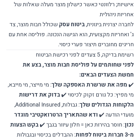
אישיות; רלוונטי כאשר כישלון מוצר מעלה שאלות של
אחריות ניהולית
לחברה יצרנית בינונית,
ביטוח עסק
שכולל חבות מוצר, צד
ג' ואחריות מקצועית, הוא הגישה הנכונה. פוליסה אחת עם
חריגים מחוברים תיצור פערי כיסוי.
רשימת בדיקה, 5 צעדים לפני רכישת הביטוח
לפני שחותמים על פוליסת חבות מוצר, בצע את
חמשת הצעדים הבאים:
✔️
מפה את שרשרת האספקה שלך
: מי מייצר, מי מייבא,
מי מפיץ: כל גורם זקוק לכיסוי ✔️
בדוק את דרישות
הלקוחות הגדולים שלך
: גבולות, Additional Insured,
מועדי הודעה ✔️
ודא שהתאריך הרטרואקטיבי מוגדר
נכון
: חוסר בהירות כאן = חלון עיוור בגבך ✔️
בקש הצעות
מ-3 חברות ביטוח לפחות
: ההבדלים בכיסוי ובגבולות