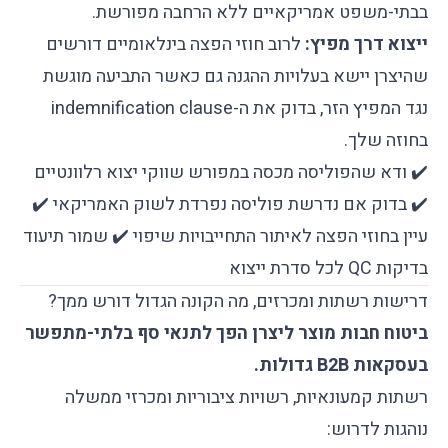
בבתי-משפט אמריקאיים ללא הרחבה מפורשת.
ייצוא דרך מפיץ:
לרוב חוזי הפצה בינלאומיים דורשים
שהיצרן יישא בעלויות ההגנה גם כאשר התביעה מוגשת
נגד המפיץ הזר, בדוק את ה-indemnification clause
בחוזה שלך.
✔️ ודא שהפוליסה מכסה במפורש שווקי יצוא רלוונטיים
✔️ בדוק אם נדרשת פוליסה נפרדת לשוק האמריקאי ✔️
עיין בחוזי הפצה לאיתור התחייבויות שיפוי ✔️ שמור תיעוד
בדיקות QC לכל סדרת ייצוא
דרישות רשתות ומכרזים, מה הקונה הגדול דורש ממך?
ביטוח חבות מוצר ליצרן הפך לתנאי סף בלתי-מתפשר
בעסקאות B2B גדולות.
רשתות קמעונאיות, רשויות ציבוריות ומכרזי ממשלה
נוהגות לדרוש: