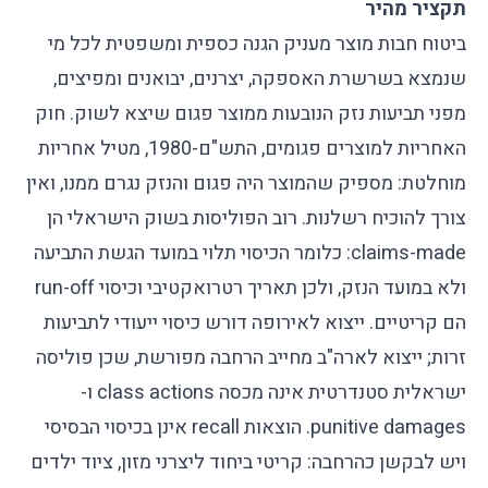
תקציר מהיר
ביטוח חבות מוצר מעניק הגנה כספית ומשפטית לכל מי
שנמצא בשרשרת האספקה, יצרנים, יבואנים ומפיצים,
מפני תביעות נזק הנובעות ממוצר פגום שיצא לשוק. חוק
האחריות למוצרים פגומים, התש"ם-1980, מטיל אחריות
מוחלטת: מספיק שהמוצר היה פגום והנזק נגרם ממנו, ואין
צורך להוכיח רשלנות. רוב הפוליסות בשוק הישראלי הן
claims-made: כלומר הכיסוי תלוי במועד הגשת התביעה
ולא במועד הנזק, ולכן תאריך רטרואקטיבי וכיסוי run-off
הם קריטיים. ייצוא לאירופה דורש כיסוי ייעודי לתביעות
זרות; ייצוא לארה"ב מחייב הרחבה מפורשת, שכן פוליסה
ישראלית סטנדרטית אינה מכסה class actions ו-
punitive damages. הוצאות recall אינן בכיסוי הבסיסי
ויש לבקשן כהרחבה: קריטי ביחוד ליצרני מזון, ציוד ילדים