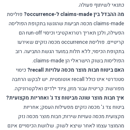
כתנאי לשיתוף פעולה.
מה ההבדל בין claims-made ל-occurrence?
פוליסת
claims-made מכסה תביעות שהוגשו בתקופת הפוליסה
הפעילה, ולכן תאריך רטרואקטיבי וכיסוי run-off הם
קריטיים. פוליסת occurrence מכסה נזקים שאירעו
בתקופת הכיסוי, ללא תלות במועד הגשת התביעה. רוב
הפוליסות בשוק הישראלי הן claims-made.
האם ביטוח חבות מוצר מכסה עלויות recall?
כיסוי
סטנדרטי אינו כולל recall אוטומטית. יש לבקש הרחבה
מפורשת: קריטית עבור מזון, ציוד ילדים ואלקטרוניקה.
איך חבות מוצר שונה מביטוח צד ג' ואחריות מקצועית?
ביטוח צד ג' מכסה נזקים מפעילות העסק; אחריות
מקצועית מכסה טעויות שירות; חבות מוצר מכסה נזק
מהמוצר עצמו לאחר שיצא לשוק. שלושת הכיסויים אינם