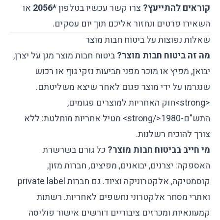
קוראים להתייעץ?
צרו קשר עכשיו בטלפון
*2056
או
השאירו פרטים
ונחזור אליכם תוך יום עסקים.
שאלות נפוצות על ביטוח חבות מוצר
מה זה ביטוח חבות מוצר?
ביטוח חבות מוצר מגן על יצרן,
יבואן, מפיץ או מוכר מפני תביעות נזקי גוף או רכוש
שנגרמו על ידי מוצר פגום לאחר שיצא משליטתם.
<strong>
חוק האחריות למוצרים פגומים,
התש"ם-1980
</strong>
מטיל אחריות מוחלטת: ללא
צורך להוכיח רשלנות.
מי חייב בביטוח חבות מוצר?
כל גורם בשרשרת
האספקה: יצרנים, יבואנים, מפיצים, חברות מזון,
קוסמטיקה, אלקטרוניקה וציוד. גם חברות private label
ואתרי מסחר אלקטרוני נחשפים לאחריות. רשתות
קמעונאיות ומכרזים ציבוריים דורשים אישור פוליסה