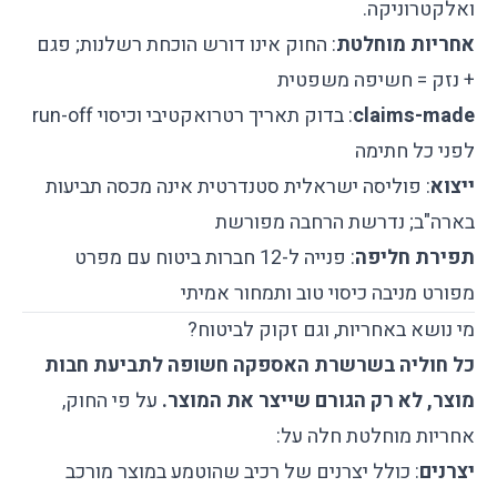
ואלקטרוניקה.
אחריות מוחלטת
: החוק אינו דורש הוכחת רשלנות; פגם
+ נזק = חשיפה משפטית
claims-made
: בדוק תאריך רטרואקטיבי וכיסוי run-off
לפני כל חתימה
ייצוא
: פוליסה ישראלית סטנדרטית אינה מכסה תביעות
בארה"ב; נדרשת הרחבה מפורשת
תפירת חליפה
: פנייה ל-12 חברות ביטוח עם מפרט
מפורט מניבה כיסוי טוב ותמחור אמיתי
מי נושא באחריות, וגם זקוק לביטוח?
כל חוליה בשרשרת האספקה חשופה לתביעת חבות
מוצר, לא רק הגורם שייצר את המוצר.
על פי החוק,
אחריות מוחלטת חלה על:
יצרנים
: כולל יצרנים של רכיב שהוטמע במוצר מורכב