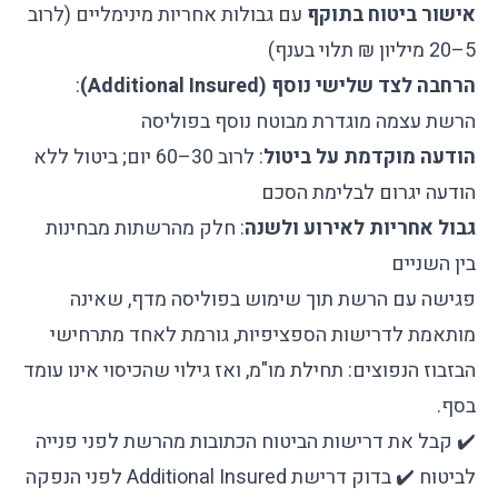
אישור ביטוח בתוקף
עם גבולות אחריות מינימליים (לרוב
5–20 מיליון ₪ תלוי בענף)
הרחבה לצד שלישי נוסף (Additional Insured)
:
הרשת עצמה מוגדרת מבוטח נוסף בפוליסה
הודעה מוקדמת על ביטול
: לרוב 30–60 יום; ביטול ללא
הודעה יגרום לבלימת הסכם
גבול אחריות לאירוע ולשנה
: חלק מהרשתות מבחינות
בין השניים
פגישה עם הרשת תוך שימוש בפוליסה מדף, שאינה
מותאמת לדרישות הספציפיות, גורמת לאחד מתרחישי
הבזבוז הנפוצים: תחילת מו"מ, ואז גילוי שהכיסוי אינו עומד
בסף.
✔️ קבל את דרישות הביטוח הכתובות מהרשת לפני פנייה
לביטוח ✔️ בדוק דרישת Additional Insured לפני הנפקה