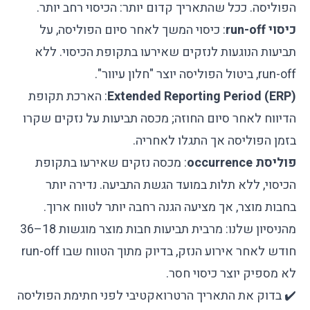
הפוליסה. ככל שהתאריך קדום יותר: הכיסוי רחב יותר.
כיסוי run-off
: כיסוי המשך לאחר סיום הפוליסה, על
תביעות הנוגעות לנזקים שאירעו בתקופת הכיסוי. ללא
run-off, ביטול הפוליסה יוצר "חלון עיוור".
Extended Reporting Period (ERP)
: הארכת תקופת
הדיווח לאחר סיום החוזה; מכסה תביעות על נזקים שקרו
בזמן הפוליסה אך התגלו לאחריה.
פוליסת occurrence
: מכסה נזקים שאירעו בתקופת
הכיסוי, ללא תלות במועד הגשת התביעה. נדירה יותר
בחבות מוצר, אך מציעה הגנה רחבה יותר לטווח ארוך.
מהניסיון שלנו: מרבית תביעות חבות מוצר מוגשות 18–36
חודש לאחר אירוע הנזק, בדיוק מתוך הטווח שבו run-off
לא מספיק יוצר כיסוי חסר.
✔️ בדוק את התאריך הרטרואקטיבי לפני חתימת הפוליסה