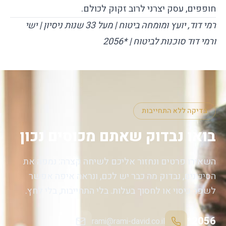
חופפים, עסק יצרני לרוב זקוק לכולם.
רמי דוד, יועץ ומומחה ביטוח | מעל 33 שנות ניסיון | ישי
ורמי דוד סוכנות לביטוח |
*2056
בדיקה ללא התחייבות
בואו נבדוק שאתם מכוסים נכון
השאירו פרטים ונחזור אליכם לשיחה קצרה: נמפה את
הסיכונים, נבדוק מה כבר יש לכם, ונראה איפה אפשר
לשפר כיסוי או לחסוך בעלות. בלי התחייבות, בלי לחץ.
*2056
rami@rami-david.co.il