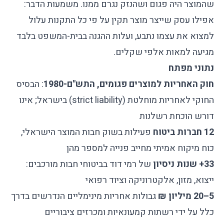
שהמוצר היה פגום ושהנזק נגרם ממנו. משמעות הדבר:
אפילו עסק שייצר מוצר תקין על פי כל התקנות עלול
למצוא את עצמו נתבע, ועלות ההגנה בבית-המשפט בלבד
מגיעה למאות אלפי שקלים.
נתוני מפתח
חוק האחריות למוצרים פגומים, התש"ם-1980
: הבסיס
החוקי לאחריות מוחלטת (strict liability) בישראל; אינו
דורש הוכחת רשלנות
12 חברות ביטוח
פעילות בשוק חבות המוצר הישראלי,
כוח מיקוח אמיתי מחייב פנייה למספר מהן
33+ שנות ניסיון
של רמי דוד בביטוחי חבות מורכבים:
ייצוא, מזון, אלקטרוניקה וציוד רפואי
5–20 מיליון ₪
גבולות אחריות מינימליים הנדרשים בדרך
כלל על ידי רשתות קמעונאיות ומכרזים ציבוריים