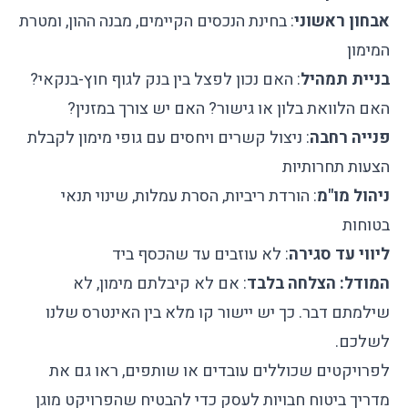
אבחון ראשוני
: בחינת הנכסים הקיימים, מבנה ההון, ומטרת
המימון
בניית תמהיל
: האם נכון לפצל בין בנק לגוף חוץ-בנקאי?
האם הלוואת בלון או גישור? האם יש צורך במזנין?
פנייה רחבה
: ניצול קשרים ויחסים עם גופי מימון לקבלת
הצעות תחרותיות
ניהול מו"מ
: הורדת ריביות, הסרת עמלות, שינוי תנאי
בטוחות
ליווי עד סגירה
: לא עוזבים עד שהכסף ביד
המודל: הצלחה בלבד
: אם לא קיבלתם מימון, לא
שילמתם דבר. כך יש יישור קו מלא בין האינטרס שלנו
לשלכם.
לפרויקטים שכוללים עובדים או שותפים, ראו גם את
מדריך
ביטוח חבויות לעסק
כדי להבטיח שהפרויקט מוגן