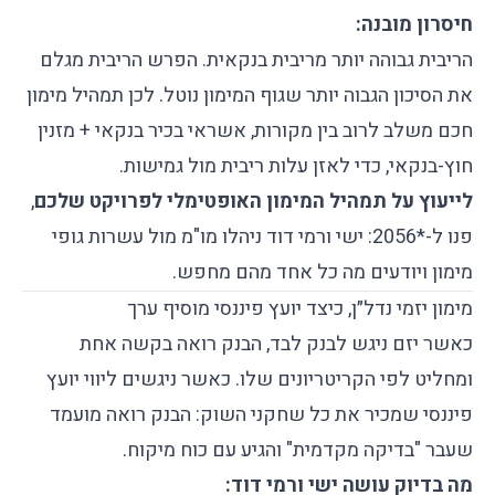
חיסרון מובנה:
הריבית גבוהה יותר מריבית בנקאית. הפרש הריבית מגלם
את הסיכון הגבוה יותר שגוף המימון נוטל. לכן תמהיל מימון
חכם משלב לרוב בין מקורות, אשראי בכיר בנקאי + מזנין
חוץ-בנקאי, כדי לאזן עלות ריבית מול גמישות.
לייעוץ על תמהיל המימון האופטימלי לפרויקט שלכם
,
פנו ל-*2056: ישי ורמי דוד ניהלו מו"מ מול עשרות גופי
מימון ויודעים מה כל אחד מהם מחפש.
מימון יזמי נדל״ן, כיצד יועץ פיננסי מוסיף ערך
כאשר יזם ניגש לבנק לבד, הבנק רואה בקשה אחת
ומחליט לפי הקריטריונים שלו. כאשר ניגשים ליווי יועץ
פיננסי שמכיר את כל שחקני השוק: הבנק רואה מועמד
שעבר "בדיקה מקדמית" והגיע עם כוח מיקוח.
מה בדיוק עושה ישי ורמי דוד: