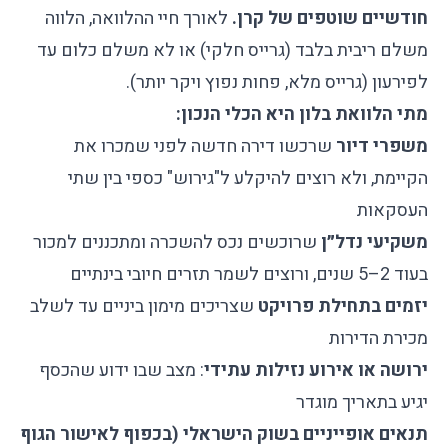
חודשיים שוטפים של קרן.
לאורך חיי ההלוואה, הלווה
משלם ריבית בלבד (גרייס חלקי) או לא משלם כלום עד
לפירעון (גרייס מלא, פחות נפוץ ויקר יותר).
מתי הלוואת בלון היא הכלי הנכון:
משפרי דיור
שרכשו דירה חדשה לפני שמכרו את
הקיימת, ולא רוצים להיקלע ל"גירוש" כספי בין שתי
העסקאות
משקיעי נדל״ן
שרוכשים נכס להשכרה ומתכננים למכור
בעוד 2–5 שנים, ורוצים לשמר תזרים חיובי בינתיים
יזמים בתחילת פרויקט
שצריכים מימון ביניים עד לשלב
מכירת הדירות
ירושה או אירוע נזילות עתידי
: מצב שבו ידוע שהכסף
יגיע בתאריך מוגדר
תנאים אופייניים בשוק הישראלי (בכפוף לאישור הגוף