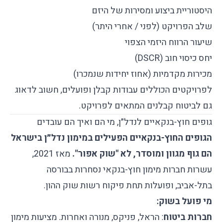
היסטוריית ביצוע ומסירות של היזם
שלב הפרויקט (לפני / אחרי היתר)
שיעור הרווח היזמי הצפוי
יחס כיסוי חוב (DSCR)
מכירות מקדמיות (אחוז יחידות שנמכרו)
לפרויקטים הכוללים עבודות קבלן ופועלים, חשוב לדאוג
גם ל
ביטוח קבלנים
המתאים לפרויקט.
גופים חוץ-בנקאיים לנדל״ן, מי הם ואיך הם עובדים
הגופים החוץ-בנקאיים הפעילים במימון נדל״ן בישראל
הם גוף מגוון ומוסדר, לא "שוק אפור".
מאז 2021,
עשרות חברות מימון חוץ-בנקאי נסחרות בבורסה
בתל-אביב, ופועלות תחת פיקוח רשות שוק ההון.
מי פועל בשוק:
חברות ביטוח
: הראל, פניקס, מנורה ואחרות. מציעות מימון