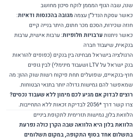
שנה, שבה הגוף המממן לוקח סיכון מחושב
כאשר עסקת הנדל״ן עצמה
מגובה בהכנסות ודאיות
:
חוזה שכירות, הסכם מכר חתום, היתר בנייה קיים
כאשר ניתנות
ערבויות חלופיות
: ערבות אישית, ערבות
בנקאית, שיעבוד חברה
הרגולציה בישראל מבחינה בין בנקים (כפופים להוראות
בנק ישראל על LTV ושעבוד מינימלי) לבין גופים
חוץ-בנקאיים, שפועלים תחת פיקוח רשות שוק ההון: מה
שמאפשר להם גמישות גדולה יותר בתנאי הבטוחות.
רוצים לבדוק אם מגיע לכם מימון ללא שעבוד נכסים?
צרו קשר דרך *2056 לבדיקת זכאות ללא התחייבות.
הלוואת בלון, גמישות תזרימית לתקופת ביניים
הלוואת בלון היא הלוואה שבה הקרן כולה נפרעת
בתשלום אחד בסוף התקופה, במקום תשלומים