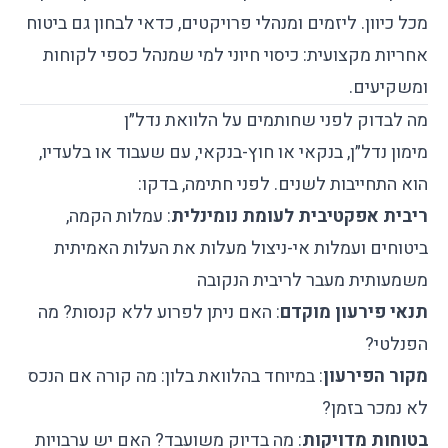
מכל כיוון. ליזמים ומנהלי פרויקטים, כדאי לבחון גם
ביטוח
אחריות מקצועית
: כיסוי חיוני למי שמנהל כספי לקוחות
ומשקיעים.
מה לבדוק לפני שחותמים על הלוואת נדל״ן
מימון נדל״ן, בנקאי או חוץ-בנקאי, עם שעבוד או בלעדיו,
הוא התחייבות לשנים. לפני חתימה, בדקו:
ריבית אפקטיבית לעומת נומינלית
: עמלות הקמה,
ביטוחים ועמלות אי-ניצול מעלות את העלות האמיתית
משמעותית מעבר לריבית הנקובה
תנאי פירעון מוקדם
: האם ניתן לפרוע ללא קנסות? מה
הפנלטי?
מקור הפירעון
: במיוחד בהלוואת בלון: מה קורה אם הנכס
לא נמכר בזמן?
בטוחות מדויקות
: מה בדיוק משועבד? האם יש ערבויות