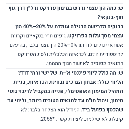
ש: כמה הון עצמי נדרש במימון פרויקט נדל״ן דרך גוף
חוץ-בנקאי?
בבנקים הדרישה הרגילה עומדת על 20%–40% הון
עצמי מסך עלות הפרויקט.
גופים חוץ-בנקאיים וקרנות
אשראי יכולים לדרוש 0%–20% הון עצמי בלבד, בהתאם
להיסטוריית היזם, לכדאיות הכלכלית ולסוג הפרויקט.
התנאים כפופים לאישור הגוף המממן.
ש: מה כולל ליווי פיננסי א'–ת' של ישי ורמי דוד?
הליווי כולל: אבחון הצרכים ובחינת הכדאיות, בניית
תמהיל המימון האופטימלי, פנייה במקביל לריבוי גופי
מימון, ניהול מו"מ עד לתנאים הטובים ביותר, וליווי עד
שהכסף בפועל ביד.
המודל הוא הצלחה בלבד: לא
קיבלת, לא שילמת. ליצירת קשר: *2056.