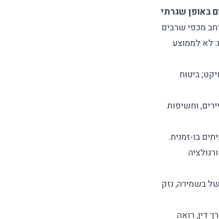
ים באופן שגרתי
רחב מכפי שרבים
: לא לממוצע
ויקט;
ביטוח
יירים, וחשיפות
תים בו-זמנית.
ורגולציה
של בשמירה, נזק
ך דין, רואה