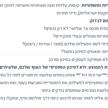
יות ומשפטיות
: קנסות, עלויות הגנה משפטית וחשיפה לחוקי הגנ
ם לבדוק:
חית מכסה צד שלישי: לא רק נכסים?
אחריות מנהלים ובעלי תפקידים?
פי לסוג הפעילות שלכם (מוצר / שירות / ביצוע)?
ות: תואמים לסיכון בפועל?
א מספיקה לעסקים בסיכון מורכב
ת לממוצע: ולא לסיכון הספציפי של הענף שלכם, שלעיתים
*'ישי ורמי דוד'** אנחנו בוחנים שלושה פרמטרים לפני כל המל
ם הספציפית לפעילות, את היסטוריית התביעות בענף, ואת החשי
שלושת הגורמים שחתמים בודקים ביותר.
ם אלינו לאחר שניסו לרכוש כיסוי דרך פוליסת מדף, ונתקלו ב