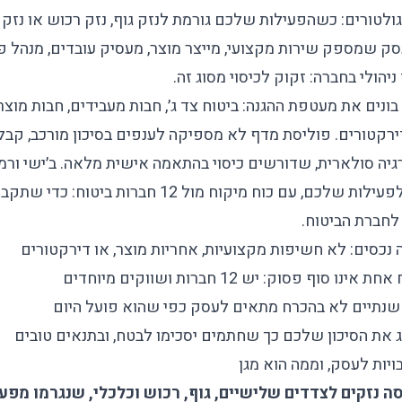
גולטורים: כשהפעילות שלכם גורמת לנזק גוף, נזק רכוש או נזק
סק שמספק שירות מקצועי, מייצר מוצר, מעסיק עובדים, מנהל פ
יהולי בחברה: זקוק לכיסוי מסוג זה.
בונים את מעטפת ההגנה: ביטוח צד ג׳, חבות מעבידים, חבות מוצר
דירקטורים. פוליסת מדף לא מספיקה לענפים בסיכון מורכב, קבל
יה סולארית, שדורשים כיסוי בהתאמה אישית מלאה. ב׳ישי ורמי ד
כל פוליסה בדיוק לפעילות שלכם, עם כוח מיקוח מול 12 חברות 
 לחברת הביטוח.
נכסים: לא חשיפות מקצועיות, אחריות מוצר, או דירקטורים
סוף פסוק: יש 12 חברות ושווקים מיוחדים
 שנתיים לא בהכרח מתאים לעסק כפי שהוא פועל היום
ג את הסיכון שלכם כך שחתמים יסכימו לבטח, ובתנאים טובים
יות לעסק, וממה הוא מגן
סה נזקים לצדדים שלישיים, גוף, רכוש וכלכלי, שנגרמו מפ