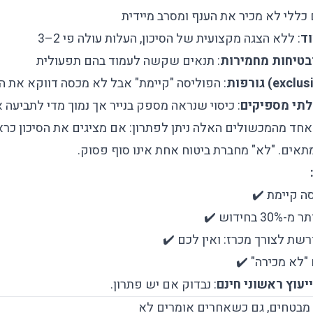
 כללי לא מכיר את הענף ומסרב מיידית
ד
: ללא הצגה מקצועית של הסיכון, העלות עולה פי 2–3
בטיחות מחמירות
: תנאים שקשה לעמוד בהם תפעולית
: הפוליסה "קיימת" אבל לא מכסה דווקא את הסי
לתי מספיקים
: כיסוי שנראה מספק בנייר אך נמוך מדי לתביעה 
חד מהמכשולים האלה ניתן לפתרון: אם מציגים את הסיכון כרא
אים. "לא" מחברת ביטוח אחת אינו סוף פסוק.
ה קיימת ✔️
חידוש ✔️
שת לצורך מכרז: ואין לכם ✔️
"לא מכירה" ✔️
יעוץ ראשוני חינם
: נבדוק אם יש פתרון.