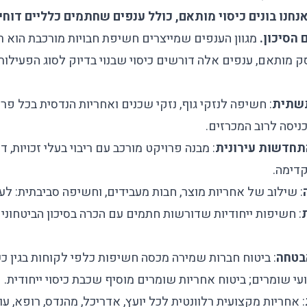
 אנחנו בונים כיסוי מותאם, כולל ענפים שחתמים כלליים דוח
 הסיכון.
מגוון הענפים שמייצרים חשיפת חבויות מורכבת הוא 
ק
מותאם, ענפים אלה דורשים כיסוי שבנוי בדיוק לסוג הפעילות
תשתית
: חשיפה לנזקי גוף, נזקי שכנים ואחריות הנדסית בכל פר
ניסה לרוב המכרזים.
תחדשות עירונית
: מבנה פרויקט מורכב עם ריבוי בעלי זכויות, ד
דימה.
: שילוב של אחריות מוצר, חבות מעבידים, וחשיפה סביבתית: לעי
: חשיפות ייחודיות שדורשות חתמים עם הכרה בסיכון הביטחוני 
בטחה
:
ביטוח חברות שמירה
מכסה חשיפות כלפי לקוחות בגין כ
ועי שומרים;
ביטוח אחריות שומרים
מוסיף שכבת כיסוי ייחודית.
:
אחריות מקצועית
רלוונטית לכל יועץ, אדריכל, מהנדס, רופא, עור