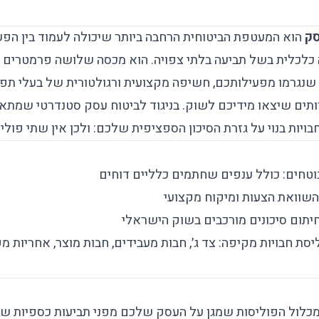
סק
הוא המעטפת הביטוחית הרחבה ביותר שיכולה לעמוד בין הפע
כלכלית בשל תביעה בלתי צפויה. הוא מכסה שלושה פרמטרים עי
נגרמו מפעילותכם, חשיפה מקצועית ורגולטורית של בעלי תפק
תים שיצאו מידיכם לשוק. בניגוד ל
ביטוח עסק
סטנדרטי שמתאים
בויות בנוי על גזרת הסיכון הספציפית שלכם: ולכן אין שתי פוליס
וטחים: כולל ענפים שחתמים כלליים דוחים
השוואת הצעות ומיקוח מקצועי
חיתום סיכונים מורכבים בשוק הישראלי
סת חבויות מקיפה: צד ג׳, חבות מעבידים, חבות מוצר, אחריות מק
 מכלול הפוליסות שמגן על העסק שלכם מפני תביעות כספיות של