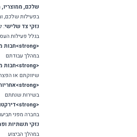
שלכם, ממוצריו, מ
בפעילות שלכם, ומ
נזקי צד שלישי
: 
בגלל פעילות העס
<strong>
חבות מ
במהלך עבודתם
<strong>
חבות מ
שיווקתם או הפצת
<strong>
אחריות
בשירות שנתתם
<strong>
דירקטו
בחברה מפני תביעות
נזקי תשתיות ופר
במהלך הביצוע