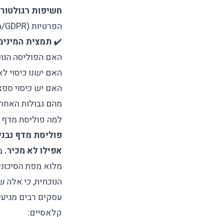
חשיפות רגולטור
הפרטיות (GDPR/תקנות ישראליות), ודיני תחרות
✔️
תמצית המינימו
האם הפוליסה הנוכ
האם ישנו כיסוי ל
האם יש כיסוי ספצי
מהם גבולות האחרי
למה פוליסת מדף ל
פוליסת מדף נבני
אפילו לא מכיר.
ב*
מלוא מפת הסיכוני
הנוכחית, כי אלה 
עסקים רבים מגיעי
קלאסיים: