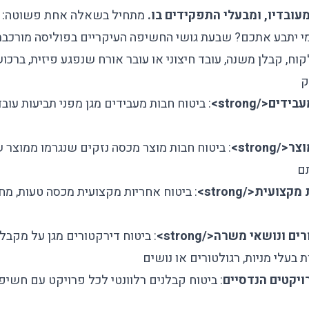
עובדיו, ומבעלי התפקידים בו.
מתחיל בשאלה אחת פשוטה: מ
י יתבע אתכם? שבעת גושי החשיפה העיקריים בפוליסה מורכבת
לקוח, קבלן משנה, עובד חיצוני או עובר אורח שנפגע פיזית, ברכוש
ק
עבידים
</strong>
:
ביטוח חבות מעבידים
מגן מפני תביעות עוב
וצר
</strong>
:
ביטוח חבות מוצר
מכסה נזקים שנגרמו ממוצר ש
ם
 מקצועית
</strong>
:
ביטוח אחריות מקצועית
מכסה טעות, מח
רים ונושאי משרה
</strong>
:
ביטוח דירקטורים
מגן על מקבלי
 בעלי מניות, רגולטורים או נושים
ויקטים הנדסיים
:
ביטוח קבלנים
רלוונטי לכל פרויקט עם חשיפה