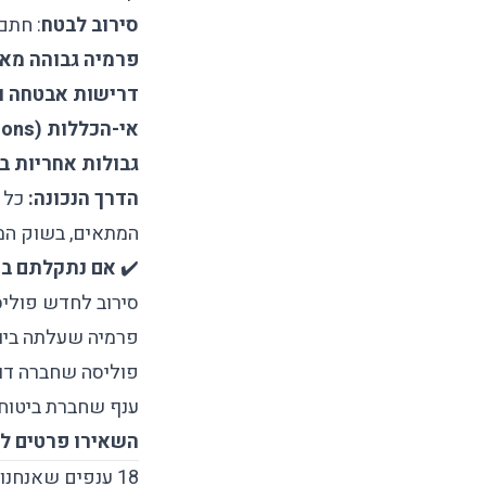
סירוב לבטח
: חתם
פרמיה גבוהה מאו
דרישות אבטחה ו
אי-הכללות (exclusions) גורפות
גבולות אחריות ב
הדרך הנכונה:
כל א
המתאים, בשוק המת
✔️
אם נתקלתם ב:
סירוב לחדש פוליס
פרמיה שעלתה ביותר מ-30% ב
פוליסה שחברה דור
ענף שחברת ביטוח 
השאירו פרטים לי
18 ענפים שאנחנו מבטחים, גם כשאחרים אומרים לא